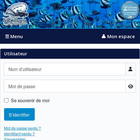
☰ Menu
👤 Mon espace
Utilisateur
Nom d'utilisateur
Mot de passe
Affi
Se souvenir de moi
S'identifier
Mot de passe perdu ?
Identifiant perdu ?
S'enregistrer